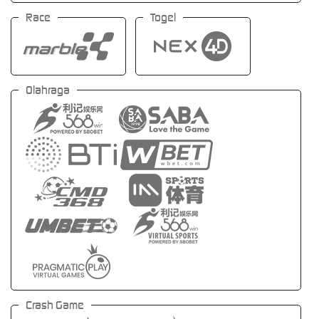
Race
Togel
Olahraga
Crash Game