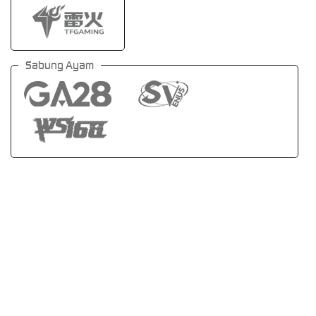
Sabung Ayam